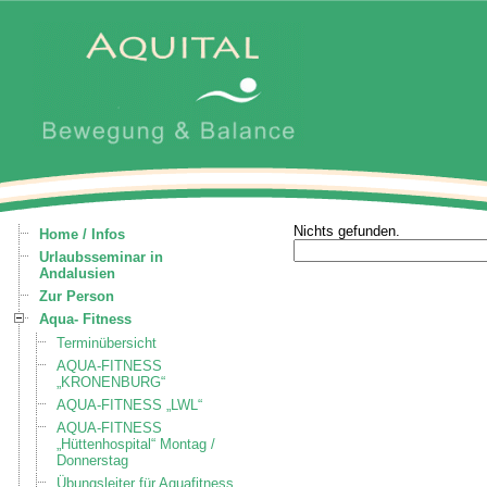
Nichts gefunden.
Home / Infos
Urlaubsseminar in
Andalusien
Zur Person
Aqua- Fitness
Terminübersicht
AQUA-FITNESS
„KRONENBURG“
AQUA-FITNESS „LWL“
AQUA-FITNESS
„Hüttenhospital“ Montag /
Donnerstag
Übungsleiter für Aquafitness