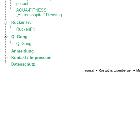
gesucht
AQUA-FITNESS
„Hüttenhospital“ Dienstag
RückenFit
RückenFit
Qi Gong
Qi Gong
Anmeldung
Kontakt / Impressum
Datenschutz
aquital
Roswitha Eisenberger
Ma